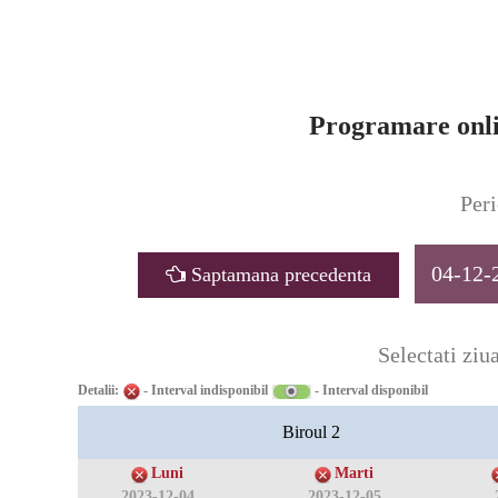
Programare onli
Peri
04-12-
Saptamana precedenta
Selectati ziua
Detalii:
- Interval indisponibil
- Interval disponibil
Biroul 2
Luni
Marti
2023-12-04
2023-12-05