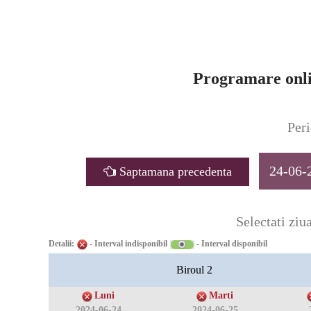
Programare onli
Peri
24-06-
Saptamana precedenta
Selectati ziua
Detalii:
- Interval indisponibil
- Interval disponibil
Biroul 2
Luni
Marti
2024-06-24
2024-06-25