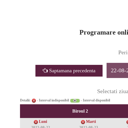
Programare onli
Peri
22-08-
Saptamana precedenta
Selectati ziua
Detalii:
- Interval indisponibil
- Interval disponibil
Biroul 2
Luni
Marti
2022-08-22
2022-08-23