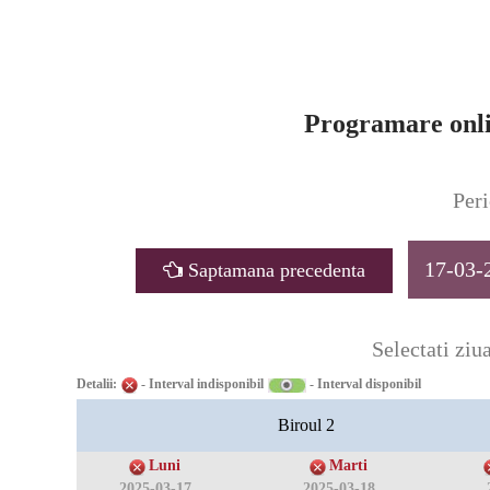
Programare onli
Peri
17-03-
Saptamana precedenta
Selectati ziua
Detalii:
- Interval indisponibil
- Interval disponibil
Biroul 2
Luni
Marti
2025-03-17
2025-03-18