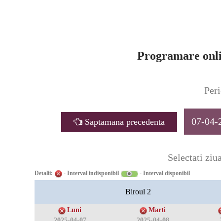
Programare onli
Peri
07-04-
Saptamana precedenta
Selectati ziua
Detalii:
- Interval indisponibil
- Interval disponibil
Biroul 2
Luni
Marti
2025-04-07
2025-04-08